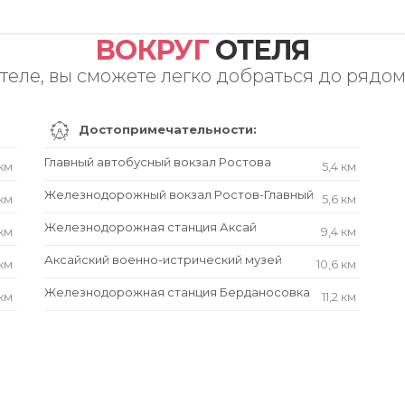
ВОКРУГ
ОТЕЛЯ
еле, вы сможете легко добраться до рядо
Достопримечательности:
Главный автобусный вокзал Ростова
 км
5,4 км
Железнодорожный вокзал Ростов-Главный
 км
5,6 км
Железнодорожная станция Аксай
 км
9,4 км
Аксайский военно-истрический музей
 км
10,6 км
Железнодорожная станция Берданосовка
 км
11,2 км