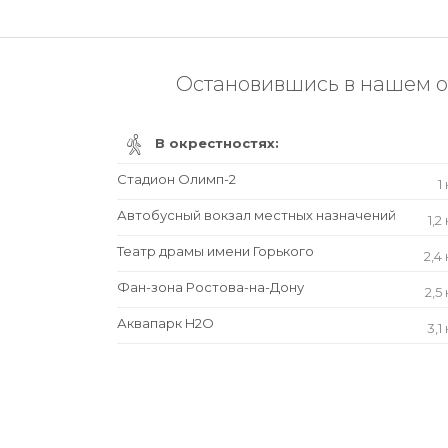
Остановившись в нашем от
В окрестностях:
Стадион Олимп-2
1
Автобусный вокзал местных назначений
1,2
Театр драмы имени Горького
2,4
Фан-зона Ростова-на-Дону
2,5
Аквапарк H2O
3,1