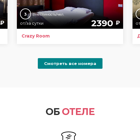
3
Вместимость/чел.
2390
₽
₽
от/за сутки
от
Crazy Room
Смотреть все номера
ОБ
ОТЕЛЕ