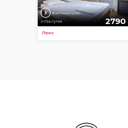
3
Вместимость/чел.
2790
от/за сутки
Люкс