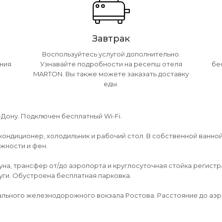
Завтрак
Воспользуйтесь услугой дополнительно.
ения
Узнавайте подробности на ресепш отеля
бе
MARTON. Вы также можете заказать доставку
еды.
Дону. Подключен бесплатный Wi-Fi.
кондиционер, холодильник и рабочий стол. В собственной ванно
жности и фен.
уна, трансфер от/до аэропорта и круглосуточная стойка регист
луги. Обустроена бесплатная парковка.
рального железнодорожного вокзала Ростова. Расстояние до аэр