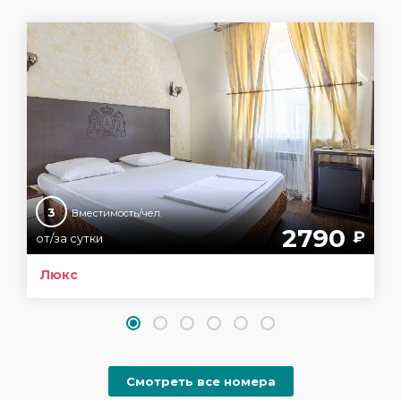
3
Вместимость/чел.
2790
₽
от/за сутки
Люкс
Смотреть все номера