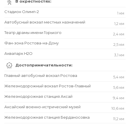
В окрестностях:
Стадион Олимп-2
1 км
Автобусный вокзал местных назначений
1,2 км
Театр драмы имени Горького
2,4 км
Фан-зона Ростова-на-Дону
2,5 км
Аквапарк H2O
3,1 км
Достопримечательности:
Главный автобусный вокзал Ростова
5,4 км
Железнодорожный вокзал Ростов-Главный
5,6 км
Железнодорожная станция Аксай
9,4 км
Аксайский военно-истрический музей
10,6 км
Железнодорожная станция Берданосовка
11,2 км